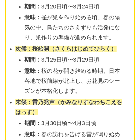
期間：
3月20日頃〜3月24日頃
意味：
雀が巣を作り始める頃。春の陽
気の中、鳥たちのさえずりも活発にな
り、巣作りの準備が進められます。
次候：
桜始開（さくらはじめてひらく）
期間：
3月25日頃〜3月29日頃
意味：
桜の花が開き始める時期。日本
各地で桜前線が北上し、お花見のシー
ズンが本格化します。
末候：
雷乃発声（かみなりすなわちこえを
はっす）
期間：
3月30日頃〜4月3日頃
意味：
春の訪れを告げる雷が鳴り始め