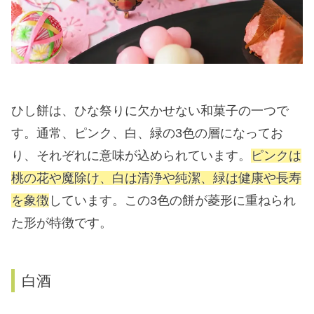
ひし餅は、ひな祭りに欠かせない和菓子の一つで
す。通常、ピンク、白、緑の3色の層になってお
り、それぞれに意味が込められています。
ピンクは
桃の花や魔除け、白は清浄や純潔、緑は健康や長寿
を象徴
しています。この3色の餅が菱形に重ねられ
た形が特徴です。
白酒