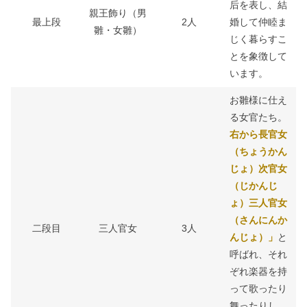
后を表し、結
親王飾り（男
最上段
2人
婚して仲睦ま
雛・女雛）
じく暮らすこ
とを象徴して
います。
お雛様に仕え
る女官たち。
右から長官女
（ちょうかん
じょ）次官女
（じかんじ
ょ）三人官女
（さんにんか
二段目
三人官女
3人
んじょ）」
と
呼ばれ、それ
ぞれ楽器を持
って歌ったり
舞ったりし