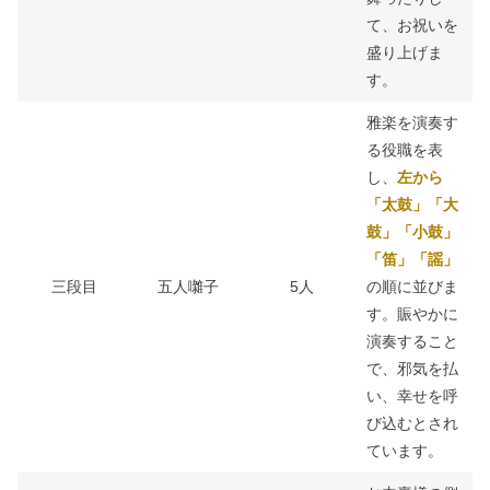
て、お祝いを
盛り上げま
す。
雅楽を演奏す
る役職を表
し、
左から
「太鼓」「大
鼓」「小鼓」
「笛」「謡」
三段目
五人囃子
5人
の順に並びま
す。賑やかに
演奏すること
で、邪気を払
い、幸せを呼
び込むとされ
ています。