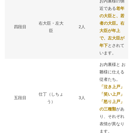
お内裏様の側
近である
老年
の大臣と、若
右大臣・左大
者の大臣。右
四段目
2人
臣
大臣が年上
で、左大臣が
年下
とされて
います。
お内裏様と お
雛様に仕える
従者たち。
「泣き上戸」
仕丁（しちょ
「笑い上戸」
五段目
3人
う）
「怒り上戸」
の三種類
があ
り、それぞれ
表情が異なり
ます。