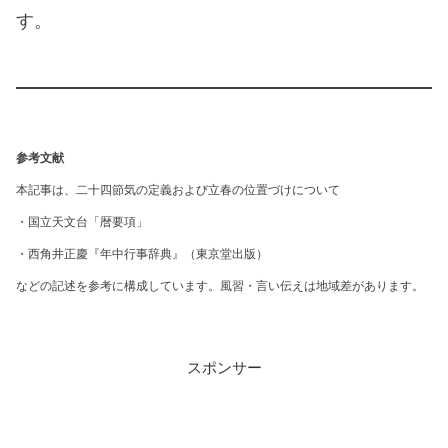
す。
参考文献
本記事は、二十四節気の定義および立春の位置づけについて
・国立天文台「暦要項」
・西角井正慶『年中行事辞典』（東京堂出版）
などの記述を参考に構成しています。風習・言い伝えは地域差があります。
スポンサー