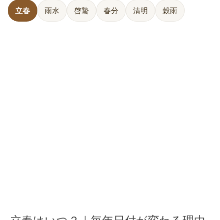
立春
雨水
啓蟄
春分
清明
穀雨