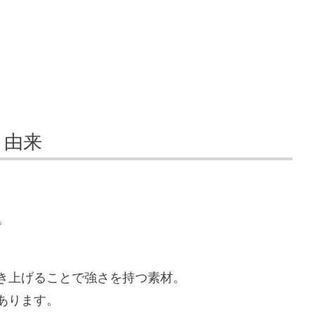
と由来
。
き上げることで強さを持つ素材。
あります。