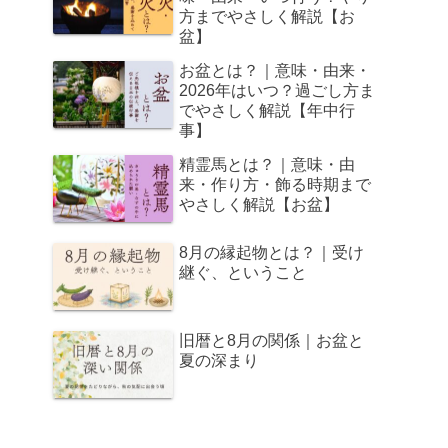
方までやさしく解説【お
盆】
お盆とは？｜意味・由来・
2026年はいつ？過ごし方ま
でやさしく解説【年中行
事】
精霊馬とは？｜意味・由
来・作り方・飾る時期まで
やさしく解説【お盆】
8月の縁起物とは？｜受け
継ぐ、ということ
旧暦と8月の関係｜お盆と
夏の深まり