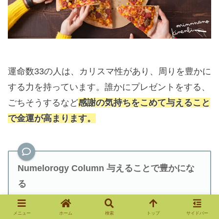
運命数33の人は、カリスマ性があり、周りを豊かに
する力を持っています。誰かにプレゼントをする、
ごちそうするなど
感謝の気持ちをこめて与えること
で金運が高まります。
Numelorogy Column 与えることで豊かにな
る
「与えれば与えるほど、お金が増える」とい
う法則があります。与えたものが返ってくる
メニュー
ホーム
検索
トップ
サイドバー