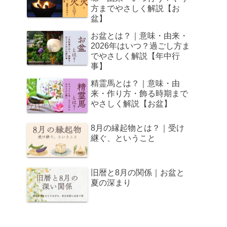
方までやさしく解説【お
盆】
お盆とは？｜意味・由来・
2026年はいつ？過ごし方ま
でやさしく解説【年中行
事】
精霊馬とは？｜意味・由
来・作り方・飾る時期まで
やさしく解説【お盆】
8月の縁起物とは？｜受け
継ぐ、ということ
旧暦と8月の関係｜お盆と
夏の深まり