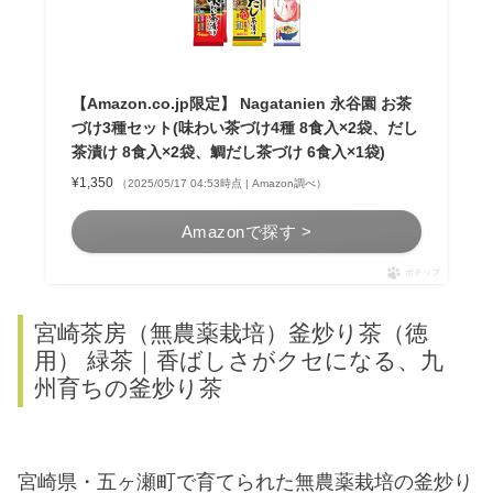
【Amazon.co.jp限定】 Nagatanien 永谷園 お茶
づけ3種セット(味わい茶づけ4種 8食入×2袋、だし
茶漬け 8食入×2袋、鯛だし茶づけ 6食入×1袋)
¥1,350
（2025/05/17 04:53時点 | Amazon調べ）
Amazonで探す >
ポチップ
宮崎茶房（無農薬栽培）釜炒り茶（徳
用） 緑茶｜香ばしさがクセになる、九
州育ちの釜炒り茶
宮崎県・五ヶ瀬町で育てられた無農薬栽培の釜炒り