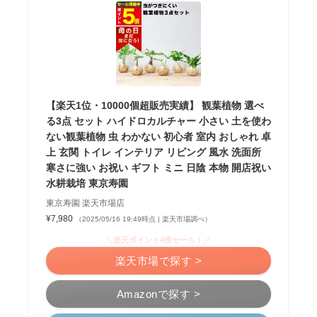
【楽天1位・10000個超販売実績】 観葉植物 選べ
る3点 セット ハイドロカルチャー 小さい 土を使わ
ない観葉植物 虫 わかない 初心者 室内 おしゃれ 卓
上 玄関 トイレ インテリア リビング 風水 洗面所
寒さに強い お祝い ギフト ミニ 日陰 本物 開店祝い
水耕栽培 東京寿園
東京寿園 楽天市場店
¥7,980
（2025/05/16 19:49時点 | 楽天市場調べ）
＼楽天ポイント4倍セール！／
楽天市場で探す >
Amazonで探す >