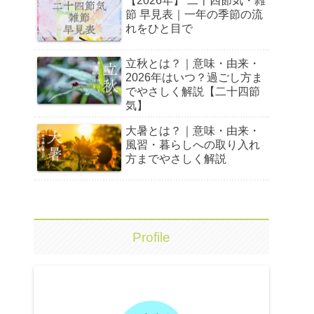
【2026年】 二十四節気・雑
節 早見表｜一年の季節の流
れをひと目で
立秋とは？｜意味・由来・
2026年はいつ？過ごし方ま
でやさしく解説【二十四節
気】
大暑とは？｜意味・由来・
風習・暮らしへの取り入れ
方までやさしく解説
Profile