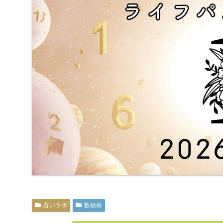
占いラボ
数秘術